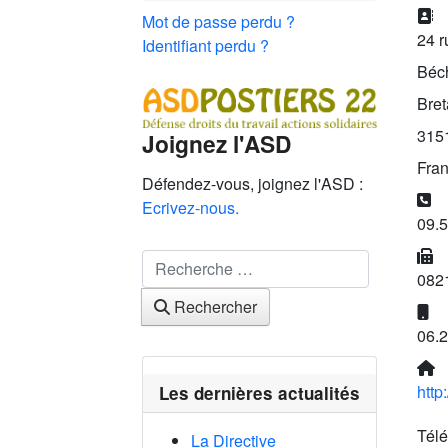
A
Mot de passe perdu ?
24 r
Identifiant perdu ?
Béc
Bre
315
Joignez l'ASD
Fra
Défendez-vous, joignez l'ASD :
Té
Ecrivez-nous.
09.5
F
Rechercher
082
Rechercher
Mo
06.2
S
htt
Les dernières actualités
Télé
La Directive