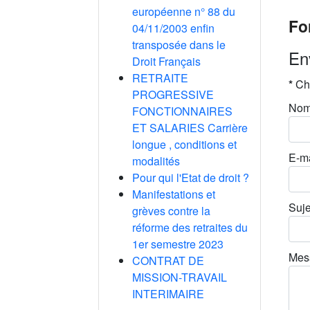
européenne n° 88 du
Fo
04/11/2003 enfin
transposée dans le
En
Droit Français
RETRAITE
*
Ch
PROGRESSIVE
No
FONCTIONNAIRES
ET SALARIES Carrière
longue , conditions et
E-ma
modalités
Pour qui l'Etat de droit ?
Manifestations et
Suje
grèves contre la
réforme des retraites du
1er semestre 2023
Mes
CONTRAT DE
MISSION-TRAVAIL
INTERIMAIRE