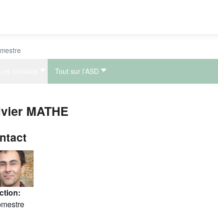
mestre
Les contacts
Tout sur l'ASD
ivier MATHE
ntact
ot de passe
ction:
mestre