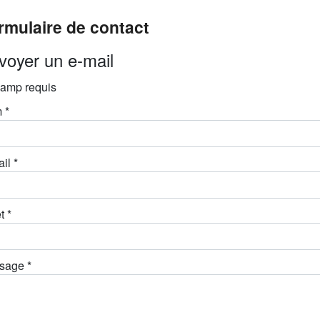
rmulaire de contact
voyer un e-mail
amp requis
m
*
il
*
t
*
sage
*