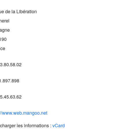
dresse:
ue de la Libération
herel
tagne
190
nce
léphone:
3.80.58.02
ax:
1.897.898
bile:
5.45.63.62
ite Web:
p://www.web.mangoo.net
charger les informations :
vCard