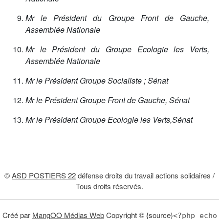
Mr le Président du Groupe Front de Gauche,
Assemblée Nationale
Mr le Président du Groupe Ecologie les Verts,
Assemblée Nationale
Mr le Président Groupe Socialiste ; Sénat
Mr le Président Groupe Front de Gauche, Sénat
Mr le Président Groupe Ecologie les Verts,Sénat
Article précédent : Lettre adressée aux responsables d
Article suivant : Communiqué de
Précédent
Suivant
©
ASD POSTIERS 22
défense droits du travail actions solidaires /
Tous droits réservés.
Créé par
MangOO Médias Web
Copyright © {source}
<?php echo